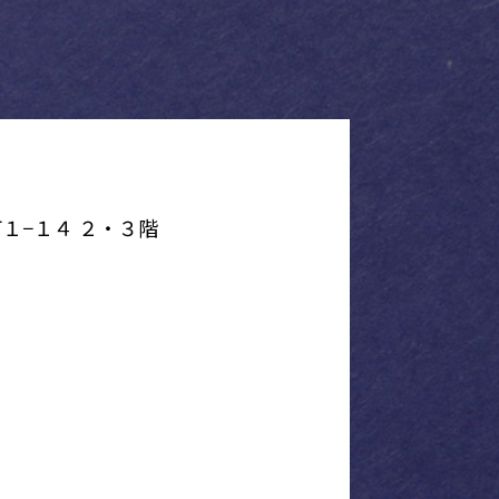
１−１４ ２・３階