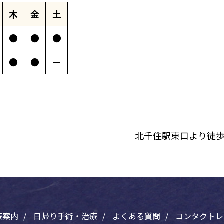
木
金
土
●
●
●
●
●
－
北千住駅東口より徒歩
療案内
日帰り手術・治療
よくある質問
コンタクトレ