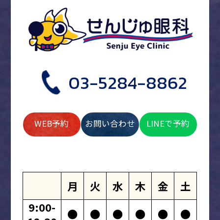
03-5284-8862
WEB予約
お問い合わせ
LINEで予約
月
火
水
木
金
土
9:00-
●
●
●
●
●
●