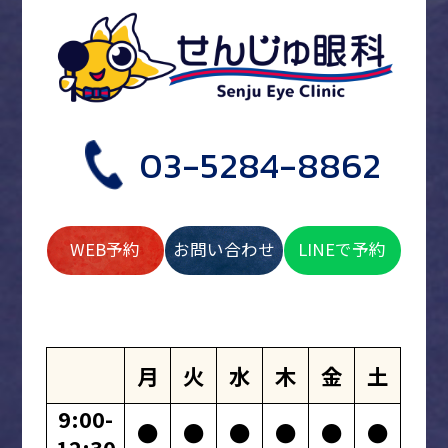
03-5284-8862
WEB予約
お問い合わせ
LINEで予約
月
火
水
木
金
土
9:00-
●
●
●
●
●
●
12:30